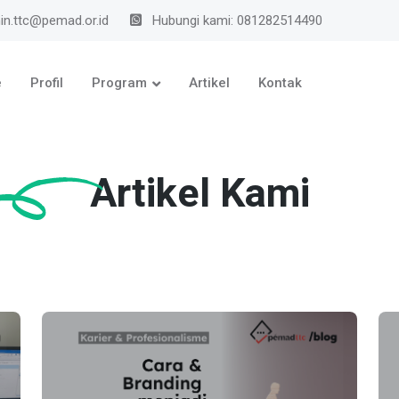
n.ttc@pemad.or.id
Hubungi kami: 081282514490
e
Profil
Program
Artikel
Kontak
Artikel Kami